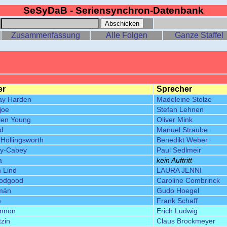
SeSyDaB - Seriensynchron-Datenbank
:
Zusammenfassung
Alle Folgen
Ganze Staffel
er
Sprecher
ay Harden
Madeleine Stolze
joe
Stefan Lehnen
llen Young
Oliver Mink
rd
Manuel Straube
Hollingsworth
Benedikt Weber
y-Cabey
Paul Sedlmeir
a
kein Auftritt
n Lind
LAURA JENNI
odgood
Caroline Combrinck
mán
Gudo Hoegel
e
Frank Schaff
ennon
Erich Ludwig
tzin
Claus Brockmeyer