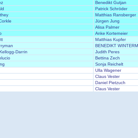
ez
Benedikt Gutjan
ld
Patrick Schröder
ithey
Matthias Ransberger
Corkle
Jürgen Jung
Alisa Palmer
b
Anke Kortemeier
tt
Matthias Kupfer
rryman
BENEDIKT WINTER
 Kellogg-Darrin
Judith Peres
lucio
Bettina Zech
ng
Sonja Reichelt
Ulla Wagener
Claus Vester
Daniel Pietzuch
Claus Vester