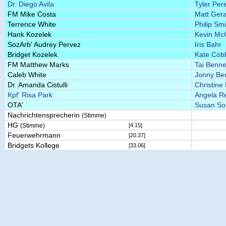
Dr. Diego Avila
Tyler Per
FM Mike Costa
Matt Gera
Terrence White
Philip Sm
Hank Kozelek
Kevin Mc
SozArb' Audrey Pervez
Iris Bahr
Bridget Kozelek
Kate Cob
FM Matthew Marks
Tai Benne
Caleb White
Jonny Be
Dr. Amanda Cistulli
Christine
Kpf' Risa Park
Angela Re
OTA'
Susan So
Nachrichtensprecherin
(Stimme)
HG
(Stimme)
[4.15]
Feuerwehrmann
[20.37]
Bridgets Kollege
[33.06]