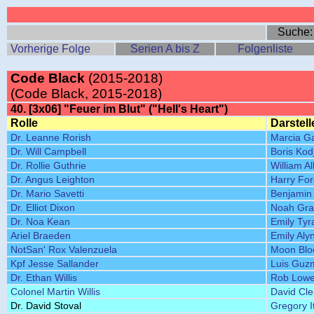
Suche
Vorherige Folge
Serien A bis Z
Folgenliste
Code Black
(2015-2018)
(Code Black, 2015-2018)
40. [3x06] "Feuer im Blut" ("Hell's Heart")
Rolle
Darstell
Dr. Leanne Rorish
Marcia G
Dr. Will Campbell
Boris Kod
Dr. Rollie Guthrie
William A
Dr. Angus Leighton
Harry Fo
Dr. Mario Savetti
Benjamin 
Dr. Elliot Dixon
Noah Gra
Dr. Noa Kean
Emily Tyr
Ariel Braeden
Emily Aly
NotSan' Rox Valenzuela
Moon Blo
Kpf Jesse Sallander
Luis Guz
Dr. Ethan Willis
Rob Low
Colonel Martin Willis
David Cl
Dr. David Stoval
Gregory I