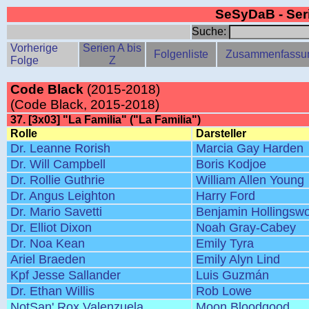
SeSyDaB - Se
Suche:
Vorherige
Serien A bis
Folgenliste
Zusammenfassu
Folge
Z
Code Black
(2015-2018)
(Code Black, 2015-2018)
37. [3x03] "La Familia" ("La Familia")
Rolle
Darsteller
Dr. Leanne Rorish
Marcia Gay Harden
Dr. Will Campbell
Boris Kodjoe
Dr. Rollie Guthrie
William Allen Young
Dr. Angus Leighton
Harry Ford
Dr. Mario Savetti
Benjamin Hollingswo
Dr. Elliot Dixon
Noah Gray-Cabey
Dr. Noa Kean
Emily Tyra
Ariel Braeden
Emily Alyn Lind
Kpf Jesse Sallander
Luis Guzmán
Dr. Ethan Willis
Rob Lowe
NotSan' Rox Valenzuela
Moon Bloodgood