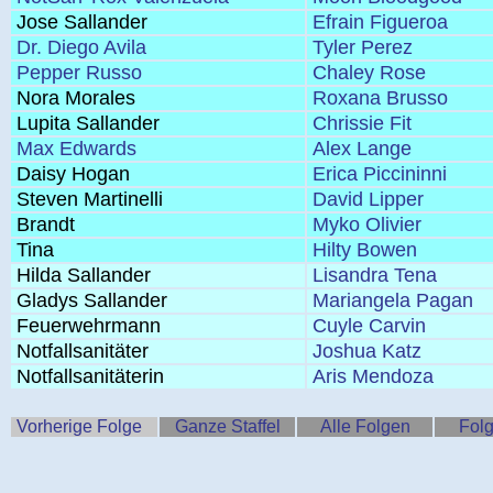
Jose Sallander
Efrain Figueroa
Dr. Diego Avila
Tyler Perez
Pepper Russo
Chaley Rose
Nora Morales
Roxana Brusso
Lupita Sallander
Chrissie Fit
Max Edwards
Alex Lange
Daisy Hogan
Erica Piccininni
Steven Martinelli
David Lipper
Brandt
Myko Olivier
Tina
Hilty Bowen
Hilda Sallander
Lisandra Tena
Gladys Sallander
Mariangela Pagan
Feuerwehrmann
Cuyle Carvin
Notfallsanitäter
Joshua Katz
Notfallsanitäterin
Aris Mendoza
Vorherige Folge
Ganze Staffel
Alle Folgen
Folg