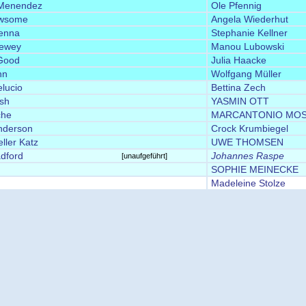
Menendez
Ole Pfennig
ewsome
Angela Wiederhut
enna
Stephanie Kellner
ewey
Manou Lubowski
Good
Julia Haacke
nn
Wolfgang Müller
lucio
Bettina Zech
ish
YASMIN OTT
che
MARCANTONIO MOS
nderson
Crock Krumbiegel
ller Katz
UWE THOMSEN
dford
Johannes Raspe
[unaufgeführt]
SOPHIE MEINECKE
Madeleine Stolze