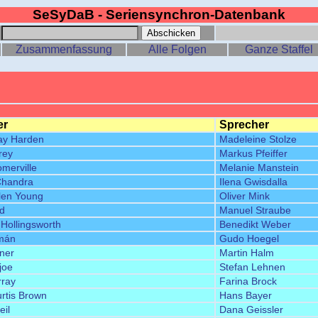
SeSyDaB - Seriensynchron-Datenbank
:
Zusammenfassung
Alle Folgen
Ganze Staffel
er
Sprecher
ay Harden
Madeleine Stolze
rey
Markus Pfeiffer
merville
Melanie Manstein
Chandra
Ilena Gwisdalla
llen Young
Oliver Mink
rd
Manuel Straube
Hollingsworth
Benedikt Weber
mán
Gudo Hoegel
ner
Martin Halm
joe
Stefan Lehnen
rray
Farina Brock
rtis Brown
Hans Bayer
eil
Dana Geissler