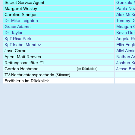
Secret Service Agent
Gonzalo 
Margaret Wesley
Paula N
Caroline Stringer
Alex McK
Dr. Mike Leighton
Tommy D
Grace Adams
Meagan 
Dr. Taylor
Kevin Du
Kpf' Risa Park
Angela Re
Kpf' Isabel Mendez
Ellia Engl
Jose Caron
Allel Aimi
Agent Matt Reeves
Nathan A
Rettungssanitäter #1
Joshua Ke
Gordon Heshman
Jesse Bra
[im Rückblick]
TV-Nachrichtensprecherin
(Stimme)
Erzählerin im Rückblick