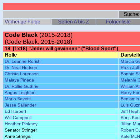
Suche
Vorherige Folge
Serien A bis Z
Folgenliste
Code Black
(2015-2018)
(Code Black, 2015-2018)
18. [1x18] "Jeder will gewinnen" ("Blood Sport")
Rolle
Darstell
Dr. Leanne Rorish
Marcia G
Dr. Neal Hudson
Raza Jaff
Christa Lorenson
Bonnie So
Malaya Pineda
Melanie 
Dr. Rollie Guthrie
William A
Angus Leighton
Harry Fo
Mario Savetti
Benjamin 
Jesse Sallander
Luis Guz
Ed Harbert
Jeff Heph
Will Campbell
Boris Kod
Heather Pinkney
Jillian Mu
Senator Stringer
Robert Cu
Anne Stringer
Kate McN