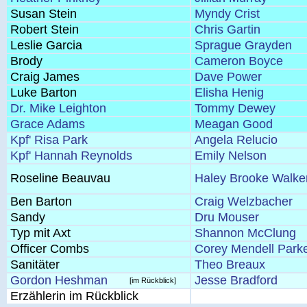
Susan Stein
Myndy Crist
Robert Stein
Chris Gartin
Leslie Garcia
Sprague Grayden
Brody
Cameron Boyce
Craig James
Dave Power
Luke Barton
Elisha Henig
Dr. Mike Leighton
Tommy Dewey
Grace Adams
Meagan Good
Kpf' Risa Park
Angela Relucio
Kpf' Hannah Reynolds
Emily Nelson
Roseline Beauvau
Haley Brooke Walke
Ben Barton
Craig Welzbacher
Sandy
Dru Mouser
Typ mit Axt
Shannon McClung
Officer Combs
Corey Mendell Park
Sanitäter
Theo Breaux
Gordon Heshman
Jesse Bradford
[im Rückblick]
Erzählerin im Rückblick