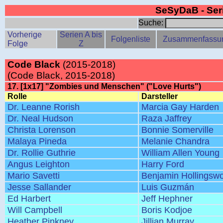
SeSyDaB - Se
Suche:
Vorherige
Serien A bis
Folgenliste
Zusammenfassu
Folge
Z
Code Black
(2015-2018)
(Code Black, 2015-2018)
17. [1x17] "Zombies und Menschen" ("Love Hurts")
Rolle
Darsteller
Dr. Leanne Rorish
Marcia Gay Harden
Dr. Neal Hudson
Raza Jaffrey
Christa Lorenson
Bonnie Somerville
Malaya Pineda
Melanie Chandra
Dr. Rollie Guthrie
William Allen Young
Angus Leighton
Harry Ford
Mario Savetti
Benjamin Hollingswo
Jesse Sallander
Luis Guzmán
Ed Harbert
Jeff Hephner
Will Campbell
Boris Kodjoe
Heather Pinkney
Jillian Murray