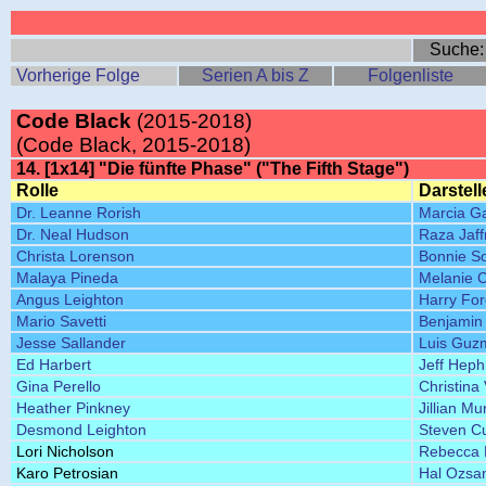
Suche
Vorherige Folge
Serien A bis Z
Folgenliste
Code Black
(2015-2018)
(Code Black, 2015-2018)
14. [1x14] "Die fünfte Phase" ("The Fifth Stage")
Rolle
Darstell
Dr. Leanne Rorish
Marcia G
Dr. Neal Hudson
Raza Jaff
Christa Lorenson
Bonnie So
Malaya Pineda
Melanie 
Angus Leighton
Harry Fo
Mario Savetti
Benjamin 
Jesse Sallander
Luis Guz
Ed Harbert
Jeff Heph
Gina Perello
Christina 
Heather Pinkney
Jillian Mu
Desmond Leighton
Steven C
Lori Nicholson
Rebecca 
Karo Petrosian
Hal Ozsa