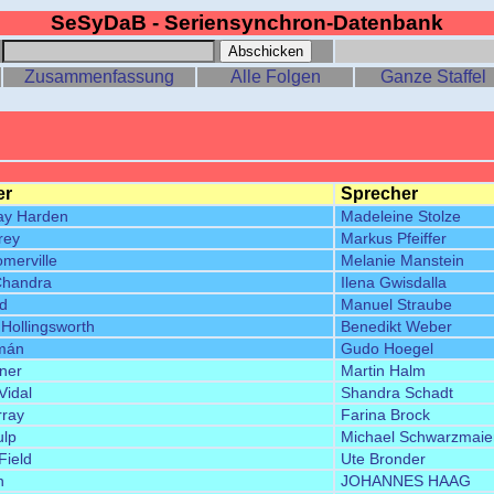
SeSyDaB - Seriensynchron-Datenbank
:
Zusammenfassung
Alle Folgen
Ganze Staffel
er
Sprecher
ay Harden
Madeleine Stolze
rey
Markus Pfeiffer
merville
Melanie Manstein
Chandra
Ilena Gwisdalla
rd
Manuel Straube
Hollingsworth
Benedikt Weber
mán
Gudo Hoegel
ner
Martin Halm
Vidal
Shandra Schadt
rray
Farina Brock
ulp
Michael Schwarzmaie
Field
Ute Bronder
n
JOHANNES HAAG