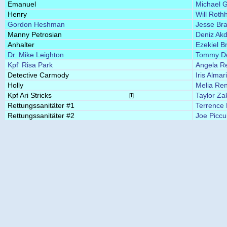
Emanuel
Michael G
Henry
Will Roth
Gordon Heshman
Jesse Bra
Manny Petrosian
Deniz Akd
Anhalter
Ezekiel B
Dr. Mike Leighton
Tommy D
Kpf' Risa Park
Angela Re
Detective Carmody
Iris Almar
Holly
Melia Re
Kpf Ari Stricks
Taylor Za
[I]
Rettungssanitäter #1
Terrence
Rettungssanitäter #2
Joe Piccu