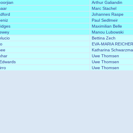
oorjian
Arthur Galiandin
haar
Marc Stachel
dford
Johannes Raspe
eniz
Paul Sedlmeir
ridges
Maximilian Belle
ewey
Manou Lubowski
lucio
Bettina Zech
io
EVA-MARIA REICHE
nee
Katharina Schwarzma
khar
Uwe Thomsen
 Edwards
Uwe Thomsen
irro
Uwe Thomsen